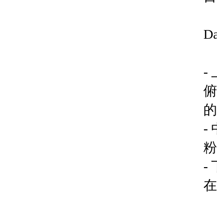
D
-
俯
的
-
粉
-
在